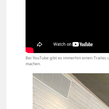
Bei YouTube gibt es immerhin einen Trailer, 
machen.