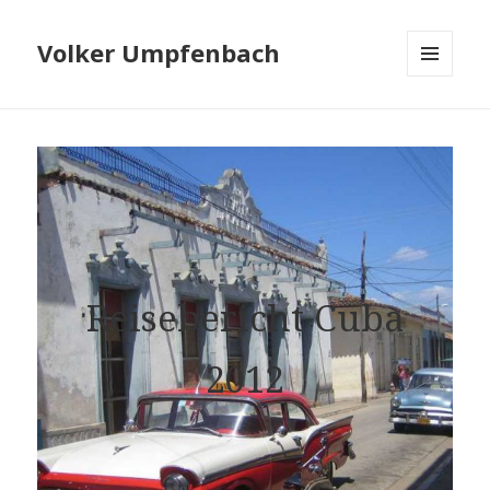
Volker Umpfenbach
MENÜ
UND
WIDGETS
Reise­bericht ­Cuba
2012