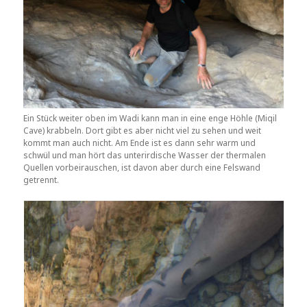
Ein Stück weiter oben im Wadi kann man in eine enge Höhle (Miqil
Cave) krabbeln. Dort gibt es aber nicht viel zu sehen und weit
kommt man auch nicht. Am Ende ist es dann sehr warm und
schwül und man hört das unterirdische Wasser der thermalen
Quellen vorbeirauschen, ist davon aber durch eine Felswand
getrennt.