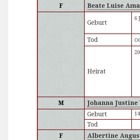
F
Beate Luise Ama
6 
Geburt
Tod
O
20
Heirat
M
Johanna Justine
Geburt
14
Tod
F
Albertine Augus