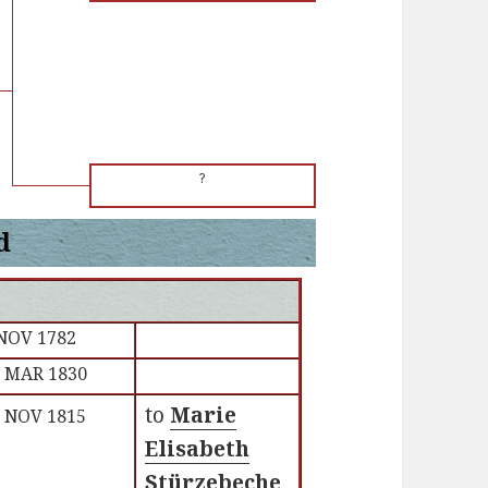
?
d
NOV 1782
 MAR 1830
to
Marie
 NOV 1815
Elisabeth
Stürzebeche