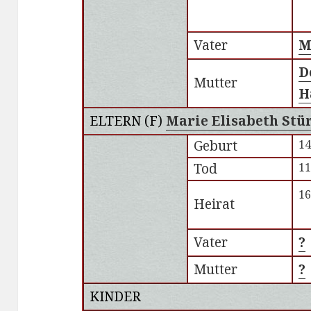
Vater
M
D
Mutter
H
ELTERN (
F
)
Marie Elisabeth Stü
Geburt
14
Tod
11
16
Heirat
Vater
?
Mutter
?
KINDER