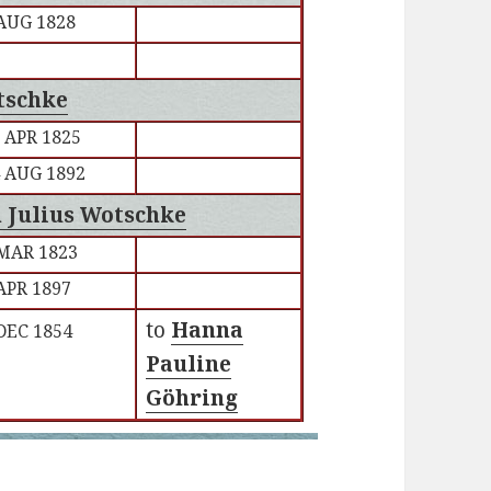
AUG 1828
tschke
 APR 1825
 AUG 1892
 Julius Wotschke
MAR 1823
APR 1897
to
Hanna
DEC 1854
Pauline
Göhring