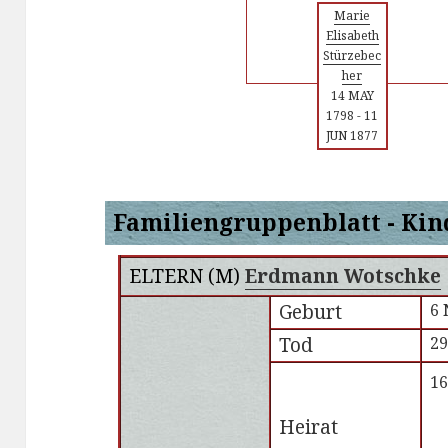
Marie
Elisabeth
Stürzebec
her
14 MAY
1798
-
11
JUN 1877
Familiengruppenblatt - Kin
ELTERN (
M
)
Erdmann Wotschke
Geburt
6 
Tod
29
16
Heirat