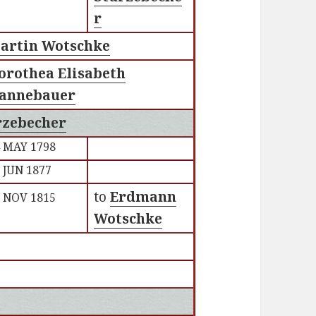
r
artin Wotschke
orothea Elisabeth
annebauer
rzebecher
 MAY 1798
 JUN 1877
to
Erdmann
 NOV 1815
Wotschke