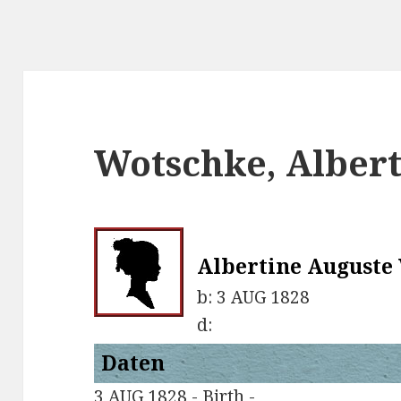
Wotschke, Albert
Albertine Auguste
b:
3 AUG 1828
d:
Daten
3 AUG 1828 - Birth -