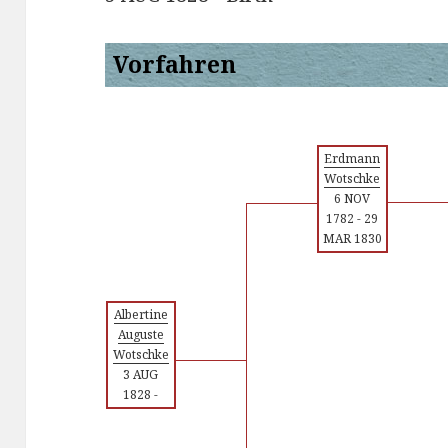
Vorfahren
Erdmann
Wotschke
6 NOV
1782
-
29
MAR 1830
Albertine
Auguste
Wotschke
3 AUG
1828
-