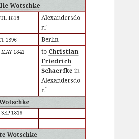
lie Wotschke
Alexandersdo
JUL 1818
rf
Berlin
CT 1896
to
Christian
 MAY 1841
Friedrich
Schaerfke
in
Alexandersdo
rf
 Wotschke
 SEP 1816
te Wotschke