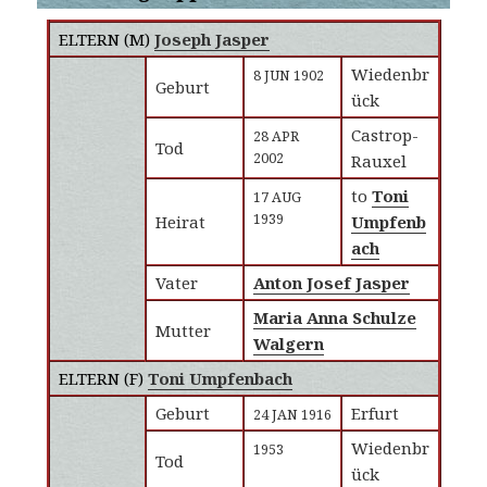
ELTERN (
M
)
Joseph Jasper
Wiedenbr
8 JUN 1902
Geburt
ück
Castrop-
28 APR
Tod
2002
Rauxel
to
Toni
17 AUG
1939
Heirat
Umpfenb
ach
Vater
Anton Josef Jasper
Maria Anna Schulze
Mutter
Walgern
ELTERN (
F
)
Toni Umpfenbach
Geburt
Erfurt
24 JAN 1916
Wiedenbr
1953
Tod
ück