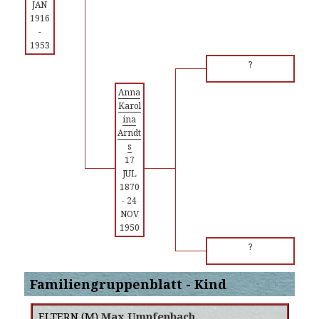
JAN
1916
-
1953
?
Anna
Karol
ina
Arndt
s
17
JUL
1870
-
24
NOV
1950
?
Familiengruppenblatt - Kind
ELTERN (
M
)
Max Umpfenbach