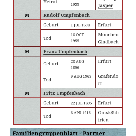
Heirat
1939
Jasper
M
Rudolf Umpfenbach
Geburt
Erfurt
1 JUL 1898
Mönchen
10 OCT
Tod
1955
Gladbach
M
Franz Umpfenbach
Erfurt
20 AUG
Geburt
1896
Grafendo
9 AUG 1963
Tod
rf
M
Fritz Umpfenbach
Geburt
Erfurt
22 JUL 1895
Omsk/Sib
6 APR 1916
Tod
irien
Familiengruppenblatt - Partner