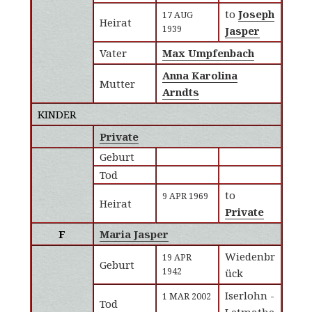
to
Joseph
17 AUG
Heirat
1939
Jasper
Vater
Max Umpfenbach
Anna Karolina
Mutter
Arndts
KINDER
Private
Geburt
Tod
to
9 APR 1969
Heirat
Private
F
Maria Jasper
Wiedenbr
19 APR
Geburt
1942
ück
Iserlohn -
1 MAR 2002
Tod