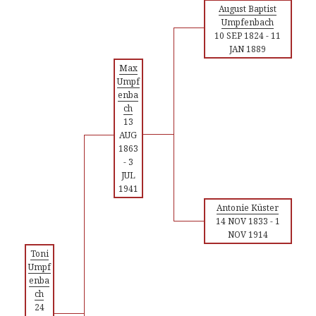
August Baptist
Umpfenbach
10 SEP 1824
-
11
JAN 1889
Max
Umpf
enba
ch
13
AUG
1863
-
3
JUL
1941
Antonie Küster
14 NOV 1833
-
1
NOV 1914
Toni
Umpf
enba
ch
24