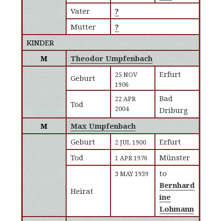
Vater
?
Mutter
?
KINDER
M
Theodor Umpfenbach
Erfurt
25 NOV
Geburt
1906
Bad
22 APR
Tod
2004
Driburg
M
Max Umpfenbach
Geburt
Erfurt
2 JUL 1900
Tod
Münster
1 APR 1976
to
3 MAY 1939
Bernhard
Heirat
ine
Lohmann