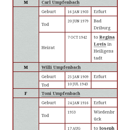
M
Carl Umpfenbach
Geburt
Erfurt
16 JAN 1903
Bad
20 JUN 1979
Tod
Driburg
to
Regina
7 OCT 1942
Lovis
in
Heirat
Heiligens
tadt
M
Willi Umpfenbach
Geburt
Erfurt
25 JAN 1909
10 JUL 1943
Tod
F
Toni Umpfenbach
Geburt
Erfurt
24 JAN 1916
Wiedenbr
1953
Tod
ück
to
Joseph
17 AUG