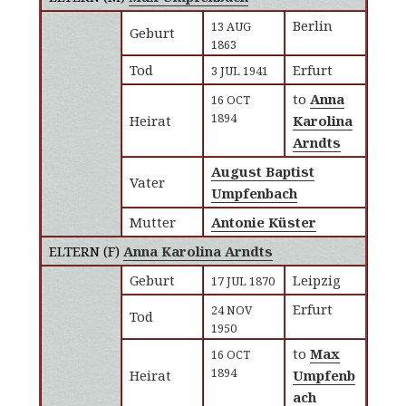
Berlin
13 AUG
Geburt
1863
Tod
Erfurt
3 JUL 1941
to
Anna
16 OCT
1894
Heirat
Karolina
Arndts
August Baptist
Vater
Umpfenbach
Mutter
Antonie Küster
ELTERN (
F
)
Anna Karolina Arndts
Geburt
Leipzig
17 JUL 1870
Erfurt
24 NOV
Tod
1950
to
Max
16 OCT
1894
Heirat
Umpfenb
ach