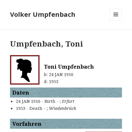
Volker Umpfenbach
MENÜ
UND
WIDGETS
Umpfenbach, Toni
Toni Umpfenbach
b:
24 JAN 1916
d:
1953
Daten
24 JAN 1916 - Birth - ;
Erfurt
1953 - Death - ;
Wiedenbrück
Vorfahren