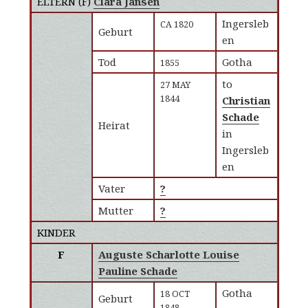
ELTERN (
F
)
Clara Jansen
Ingersleb
CA 1820
Geburt
en
Tod
Gotha
1855
to
27 MAY
1844
Christian
Schade
Heirat
in
Ingersleb
en
Vater
?
Mutter
?
KINDER
F
Auguste Scharlotte Louise
Pauline Schade
Gotha
18 OCT
Geburt
1848