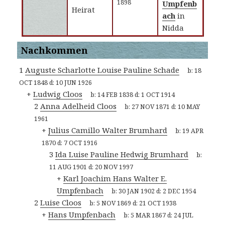
1898
Umpfenb
Heirat
ach
in
Nidda
Nachkommen
1
Auguste Scharlotte Louise Pauline Schade
b:
18
OCT 1848
d:
10 JUN 1926
+
Ludwig Cloos
b:
14 FEB 1838
d:
1 OCT 1914
2
Anna Adelheid Cloos
b:
27 NOV 1871
d:
10 MAY
1961
+
Julius Camillo Walter Brumhard
b:
19 APR
1870
d:
7 OCT 1916
3
Ida Luise Pauline Hedwig Brumhard
b:
11 AUG 1901
d:
20 NOV 1997
+
Karl Joachim Hans Walter E.
Umpfenbach
b:
30 JAN 1902
d:
2 DEC 1954
2
Luise Cloos
b:
5 NOV 1869
d:
21 OCT 1938
+
Hans Umpfenbach
b:
5 MAR 1867
d:
24 JUL