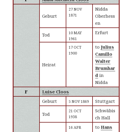
Nidda
27 NOV
1871
Geburt
Oberhess
en
Erfurt
10 MAY
Tod
1961
to
Julius
17 OCT
1900
Camillo
Walter
Heirat
Brumhar
d
in
Nidda
F
Luise Cloos
Geburt
Stuttgart
5 NOV 1869
Schwäbis
21 OCT
Tod
1938
ch Hall
to
Hans
16 APR