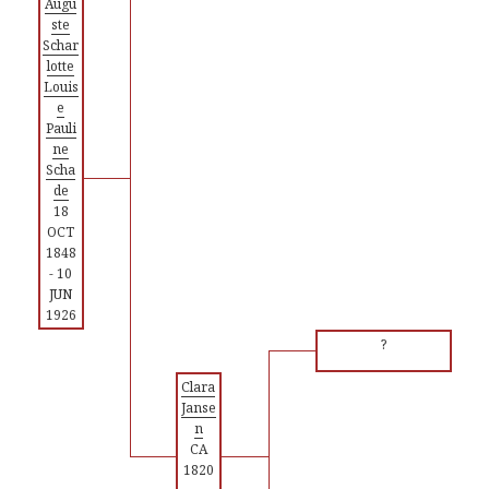
Augu
ste
Schar
lotte
Louis
e
Pauli
ne
Scha
de
18
OCT
1848
-
10
JUN
1926
?
Clara
Janse
n
CA
1820