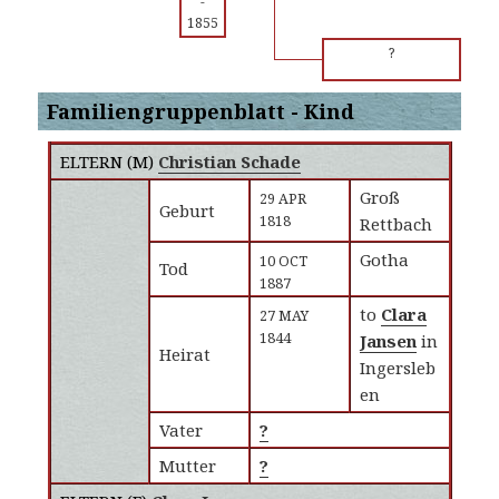
-
1855
?
Familiengruppenblatt - Kind
ELTERN (
M
)
Christian Schade
Groß
29 APR
Geburt
1818
Rettbach
Gotha
10 OCT
Tod
1887
to
Clara
27 MAY
1844
Jansen
in
Heirat
Ingersleb
en
Vater
?
Mutter
?