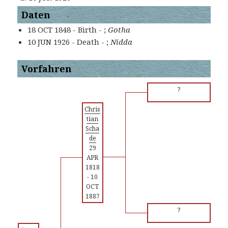
Daten
18 OCT 1848 - Birth - ;
Gotha
10 JUN 1926 - Death - ;
Nidda
Vorfahren
?
Chris
tian
Scha
de
29
APR
1818
-
10
OCT
1887
?