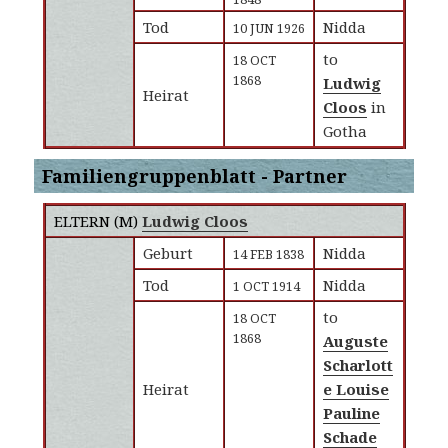
Tod
Nidda
10 JUN 1926
to
18 OCT
1868
Ludwig
Heirat
Cloos
in
Gotha
Familiengruppenblatt - Partner
ELTERN (
M
)
Ludwig Cloos
Geburt
Nidda
14 FEB 1838
Tod
Nidda
1 OCT 1914
to
18 OCT
1868
Auguste
Scharlott
Heirat
e Louise
Pauline
Schade