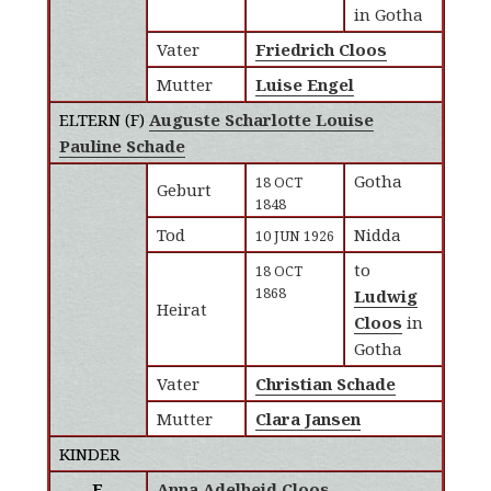
in Gotha
Vater
Friedrich Cloos
Mutter
Luise Engel
ELTERN (
F
)
Auguste Scharlotte Louise
Pauline Schade
Gotha
18 OCT
Geburt
1848
Tod
Nidda
10 JUN 1926
to
18 OCT
1868
Ludwig
Heirat
Cloos
in
Gotha
Vater
Christian Schade
Mutter
Clara Jansen
KINDER
F
Anna Adelheid Cloos