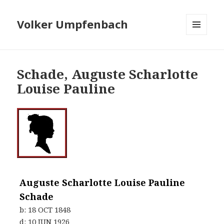
Volker Umpfenbach
MENÜ
UND
WIDGETS
Schade, Auguste Scharlotte
Louise Pauline
Auguste Scharlotte Louise Pauline
Schade
b:
18 OCT 1848
d:
10 JUN 1926