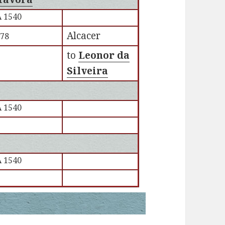
 1540
Alcacer
578
to
Leonor da
Silveira
 1540
 1540