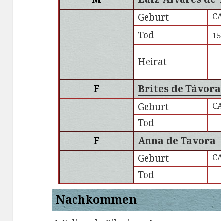
Geburt
CA
Tod
1
Heirat
F
Brites de Távora
Geburt
CA
Tod
F
Anna de Tavora
Geburt
CA
Tod
Nachkommen