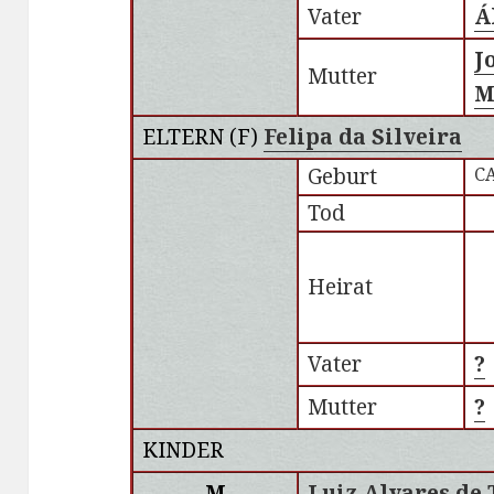
Vater
Á
J
Mutter
M
ELTERN (
F
)
Felipa da Silveira
Geburt
CA
Tod
Heirat
Vater
?
Mutter
?
KINDER
M
Luiz Alvares de