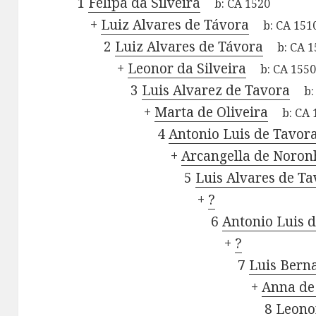
1
Felipa da Silveira
b:
CA 1520
+
Luiz Alvares de Távora
b:
CA 151
2
Luiz Alvares de Távora
b:
CA 1
+
Leonor da Silveira
b:
CA 155
3
Luis Alvarez de Tavora
b
+
Marta de Oliveira
b:
CA 
4
Antonio Luis de Tavor
+
Arcangella de Noron
5
Luis Alvares de T
+
?
6
Antonio Luis 
+
?
7
Luis Bern
+
Anna de
8
Leono