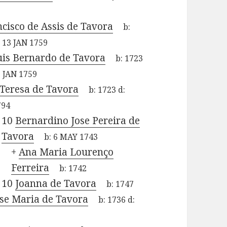
cisco de Assis de Tavora
b:
:
13 JAN 1759
uis Bernardo de Tavora
b:
1723
 JAN 1759
Teresa de Tavora
b:
1723
d:
794
10
Bernardino Jose Pereira de
Tavora
b:
6 MAY 1743
+
Ana Maria Lourenço
Ferreira
b:
1742
10
Joanna de Tavora
b:
1747
ose Maria de Tavora
b:
1736
d:
9