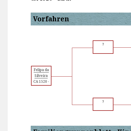
Vorfahren
?
Felipa da
Silveira
CA 1520
-
?