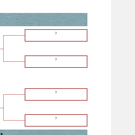
?
?
?
?