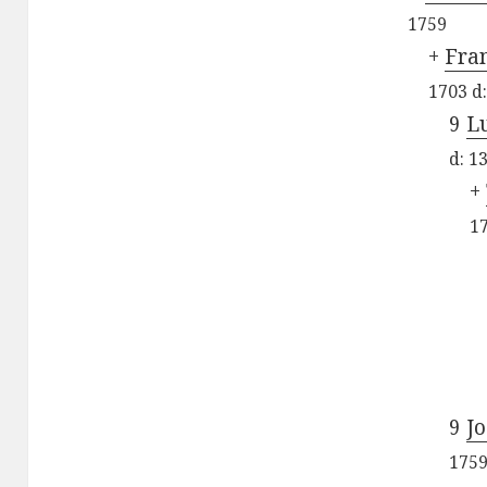
1759
+
Fran
1703
d
9
L
d:
13
+
1
9
J
175