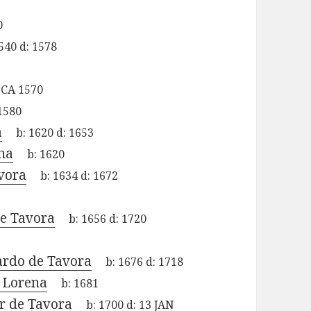
0
540
d:
1578
0
:
CA 1570
1580
a
b:
1620
d:
1653
ha
b:
1620
avora
b:
1634
d:
1672
de Tavora
b:
1656
d:
1720
ardo de Tavora
b:
1676
d:
1718
 Lorena
b:
1681
r de Tavora
b:
1700
d:
13 JAN