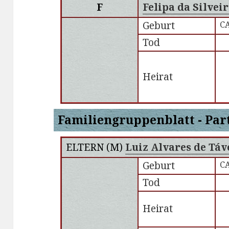
F
Felipa da Silvei
Geburt
CA
Tod
Heirat
Familiengruppenblatt - Par
ELTERN (
M
)
Luiz Alvares de Táv
Geburt
CA
Tod
Heirat