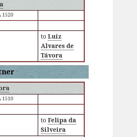
ra
 1520
to
Luiz
Alvares de
Távora
tner
ora
 1510
to
Felipa da
Silveira