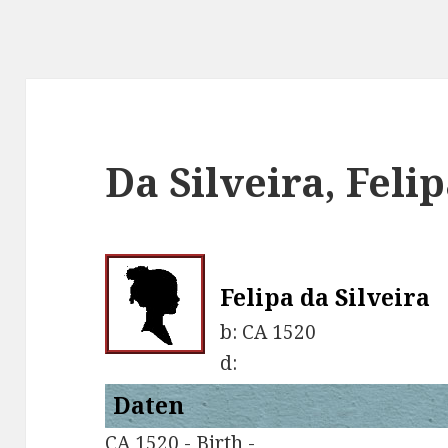
Da Silveira, Feli
Felipa da Silveira
b:
CA 1520
d:
Daten
CA 1520 - Birth -