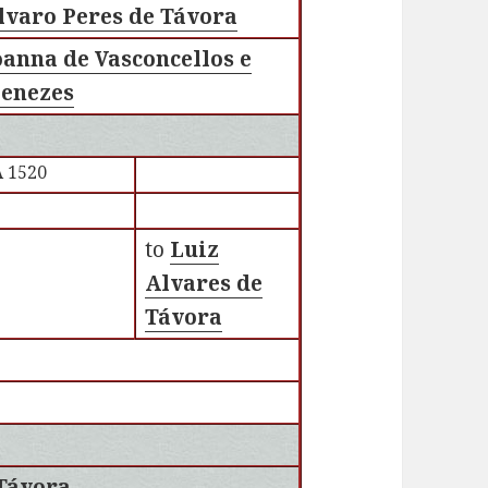
lvaro Peres de Távora
oanna de Vasconcellos e
enezes
 1520
to
Luiz
Alvares de
Távora
 Távora