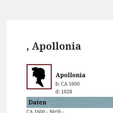
, Apollonia
Apollonia
b:
CA 1600
d:
1628
Daten
CA 1600 - Birth -