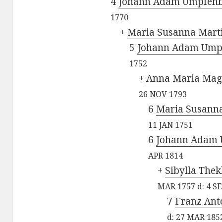
4
Johann Adam Umpfen
1770
+
Maria Susanna Mart
5
Johann Adam Ump
1752
+
Anna Maria Mag
26 NOV 1793
6
Maria Susann
11 JAN 1751
6
Johann Adam
APR 1814
+
Sibylla Thek
MAR 1757
d:
4 S
7
Franz An
d:
27 MAR 185