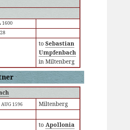
 1600
628
to
Sebastian
Umpfenbach
in Miltenberg
tner
ach
Miltenberg
 AUG 1596
to
Apollonia