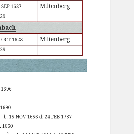
Miltenberg
 SEP 1627
629
nbach
Miltenberg
 OCT 1628
629
 1596
2
 1690
b:
15 NOV 1656
d:
24 FEB 1737
 1660