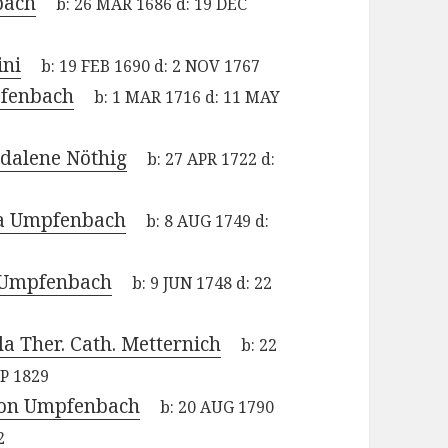
bach
b:
26 MAR 1686
d:
19 DEC
ini
b:
19 FEB 1690
d:
2 NOV 1767
fenbach
b:
1 MAR 1716
d:
11 MAY
dalene Nöthig
b:
27 APR 1722
d:
a Umpfenbach
b:
8 AUG 1749
d:
 Umpfenbach
b:
9 JUN 1748
d:
22
la Ther. Cath. Metternich
b:
22
EP 1829
ton Umpfenbach
b:
20 AUG 1790
2