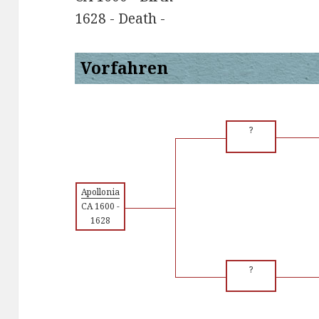
1628 - Death -
Vorfahren
?
Apollonia
CA 1600
-
1628
?