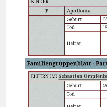
KINDER
F
Apollonia
Geburt
CA
Tod
1
Heirat
Familiengruppenblatt - Par
ELTERN (
M
)
Sebastian Umpfenb
Geburt
29
Tod
Heirat