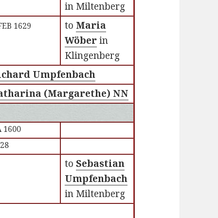
in Miltenberg
to
Maria
FEB 1629
Wöber
in
Klingenberg
ichard Umpfenbach
atharina (Margarethe) NN
 1600
628
to
Sebastian
Umpfenbach
in Miltenberg