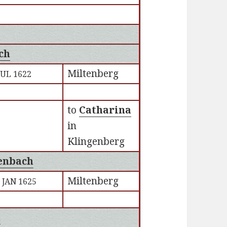
ch
Miltenberg
JUL 1622
to
Catharina
in
Klingenberg
enbach
Miltenberg
 JAN 1625
h