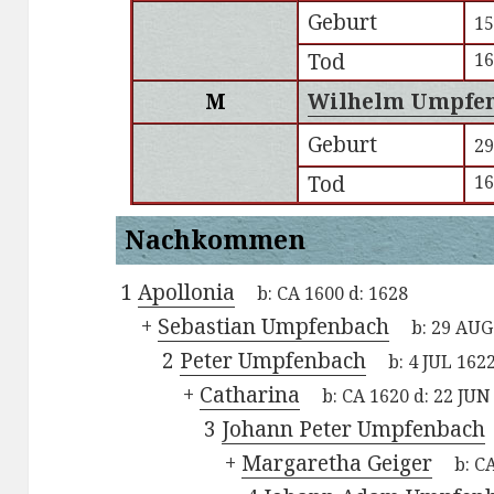
Geburt
15
Tod
1
M
Wilhelm Umpfe
Geburt
29
Tod
1
Nachkommen
1
Apollonia
b:
CA 1600
d:
1628
+
Sebastian Umpfenbach
b:
29 AUG
2
Peter Umpfenbach
b:
4 JUL 162
+
Catharina
b:
CA 1620
d:
22 JUN
3
Johann Peter Umpfenbach
+
Margaretha Geiger
b:
CA