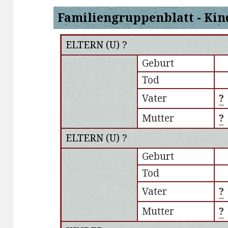
Familiengruppenblatt - Kin
ELTERN (
U
) ?
Geburt
Tod
Vater
?
Mutter
?
ELTERN (
U
) ?
Geburt
Tod
Vater
?
Mutter
?