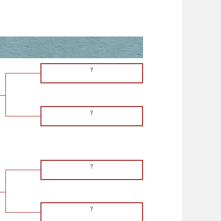
?
?
?
?