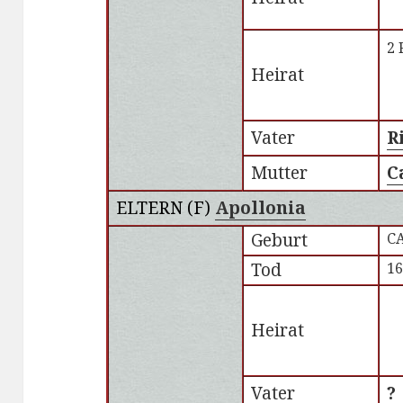
2 
Heirat
Vater
R
Mutter
C
ELTERN (
F
)
Apollonia
Geburt
CA
Tod
1
Heirat
Vater
?