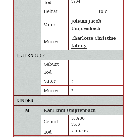
1904
Tod
Heirat
to
?
Johann Jacob
Vater
Umpfenbach
Charlotte Christine
Mutter
Jafsoy
ELTERN (
U
) ?
Geburt
Tod
Vater
?
Mutter
?
KINDER
M
Karl Emil Umpfenbach
16 AUG
Geburt
1865
7 JUL 1875
Tod