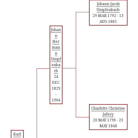
Johann Jacob
Umpfenbach
29 MAR 1792
-
13
AUG 1865
Johan
n
Her
man
n
Umpf
enba
ch
24
DEC
1829
-
1904
Charlotte Christine
Jafsoy
20 MAY 1796
-
23
MAY 1848
Karl