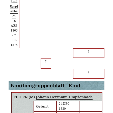
Emil
Umpf
enba
ch
16
AUG
1865
-
7
JUL
1875
?
?
?
Familiengruppenblatt - Kind
ELTERN (
M
)
Johann Hermann Umpfenbach
24 DEC
Geburt
1829