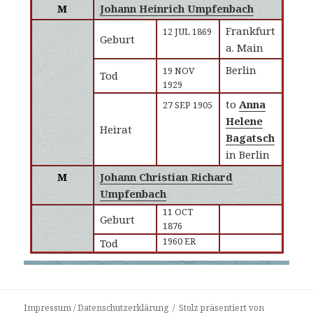
M
Johann Heinrich Umpfenbach
Frankfurt
12 JUL 1869
Geburt
a. Main
Berlin
19 NOV
Tod
1929
to
Anna
27 SEP 1905
Helene
Heirat
Bagatsch
in Berlin
M
Johann Christian Richard
Umpfenbach
11 OCT
Geburt
1876
1960 ER
Tod
Impressum / Datenschutzerklärung
Stolz präsentiert von