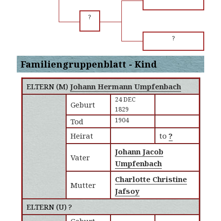
?
?
Familiengruppenblatt - Kind
ELTERN (
M
)
Johann Hermann Umpfenbach
24 DEC
Geburt
1829
1904
Tod
Heirat
to
?
Johann Jacob
Vater
Umpfenbach
Charlotte Christine
Mutter
Jafsoy
ELTERN (
U
) ?