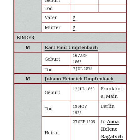
Geburt
Tod
Vater
?
Mutter
?
KINDER
M
Karl Emil Umpfenbach
16 AUG
Geburt
1865
7 JUL 1875
Tod
M
Johann Heinrich Umpfenbach
Frankfurt
12 JUL 1869
Geburt
a. Main
Berlin
19 NOV
Tod
1929
to
Anna
27 SEP 1905
Helene
Heirat
Bagatsch