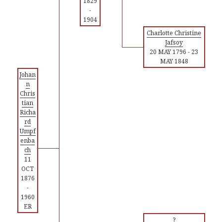
1829
-
1904
Charlotte Christine
Jafsoy
20 MAY 1796
-
23
MAY 1848
Johan
n
Chris
tian
Richa
rd
Umpf
enba
ch
11
OCT
1876
-
1960
ER
?