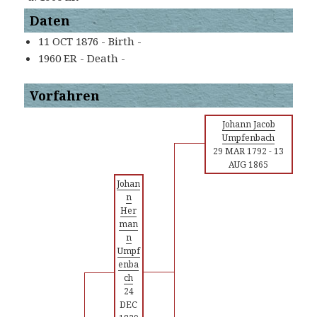
Daten
11 OCT 1876 - Birth -
1960 ER - Death -
Vorfahren
Johann Jacob
Umpfenbach
29 MAR 1792
-
13
AUG 1865
Johan
n
Her
man
n
Umpf
enba
ch
24
DEC